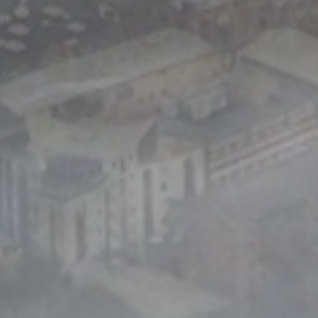
E
R
D
E
N
W
O
L
K
E