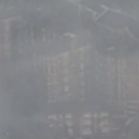
N
P
R
A
C
H
T
V
O
L
L
E
L
U
F