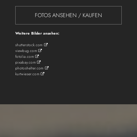
FOTOS ANSEHEN / KAUFEN
Weitere Bilder ansehen:
shutterstock.com

viewbug.com

fotolia.com

pixabay.com

photoshelter.com

kurtwieser.com
