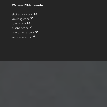
Weitere Bilder ansehen:
shutterstock.com

viewbug.com

fotolia.com

pixabay.com

photoshelter.com

kurtwieser.com
