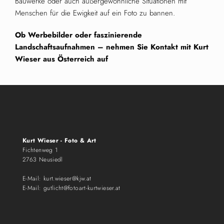
Bauwerke oder auch außergewöhnliche Situationen mit
Menschen für die Ewigkeit auf ein Foto zu bannen.
Ob Werbebilder oder faszinierende
Landschaftsaufnahmen – nehmen Sie Kontakt mit Kurt
Wieser aus Österreich auf
Kurt Wieser - Foto & Art
Fichtenweg 1
2763 Neusiedl
E-Mail:
kurt.wieser@kjw.at
E-Mail:
gutlicht@fotoart-kurtwieser.at