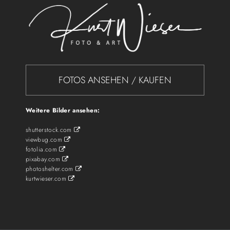
FOTOS ANSEHEN / KAUFEN
Weitere Bilder ansehen:
shutterstock.com

viewbug.com

fotolia.com

pixabay.com

photoshelter.com

kurtwieser.com
